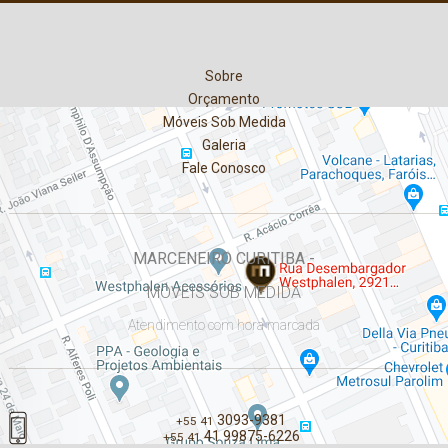
Sobre
Orçamento
Móveis Sob Medida
Galeria
Fale Conosco
MARCENEIRO CURITIBA -
MÓVEIS SOB MEDIDA
Atendimento com hora marcada
3093-9381
+55 41
41 99875-6226
+55 41